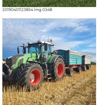
20190401123854 Img 0348