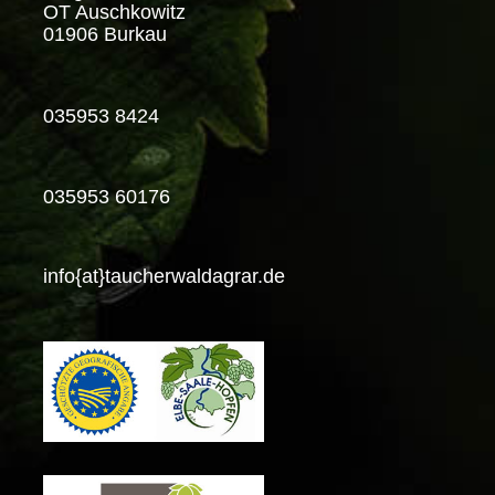
OT Auschkowitz
01906 Burkau
035953 8424
035953 60176
info{at}taucherwaldagrar.de