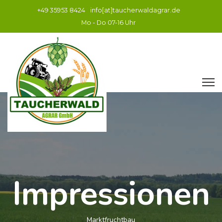
+49 35953 8424
info[at]taucherwaldagrar.de
Mo - Do 07-16 Uhr
Impressionen
Marktfruchtbau