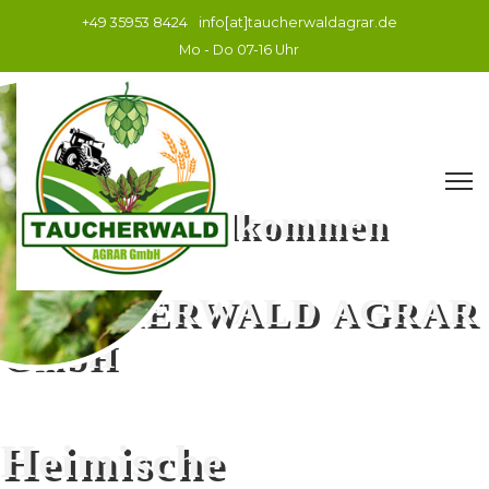
+49 35953 8424
info[at]taucherwaldagrar.de
Mo - Do 07-16 Uhr
Herzlich Willkommen
bei der
TAUCHERWALD AGRAR
GmbH
Heimische